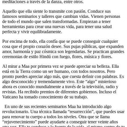
meditaciones a través de la danza, entre otros.
Aquello que ella siente lo transmite con pasión. Conduce sus
famosos seminarios y talleres que cambian vidas. Vienen personas
de todo el mundo que salen transformadas. Empiezan a tener
herramientas para crear una nuevas vida, para tener una salud
perfecta y vivir equilibradamente.
Por encima de todo, ella confía que se puede conseguir cualquier
cosa que el propio corazón desee. Sus pujas públicas, que expanden
amor, harmonía y paz cósmica son legendarias. Se practican grandes
ceremonias de estilo Hindú con fuego, ﬂores, música y ﬂores.
Al mirar a Maa por primera vez se puede apreciar su belleza. Ella
está en la Tierra como un ser humano, con todos nosotros. Pero
pronto puedes apreciar algo más, que cuesta deﬁnir con palabras. Es
algo desconocido y tremendamente vivo. Este “algo” misterioso
ahora es conocido mundialmente a través de la televisión, radio y
revistas. Ha recibido premios de diferentes gobiernos. Incluso el
Vaticano ha tomado conocimiento de su trabajo.
En uno de sus recientes seminarios Maa ha introducido algo
revolucionario. Una técnica llamada “resurrección”, que puedes usar
para renovar tu cuerpo a todos los niveles. Otra que se llama
“rejuvenecimiento” puede ayudarte a conseguir tener veinte años
otra vez. Ella te conduce a la fuente de la vida, al mismo centro de tu