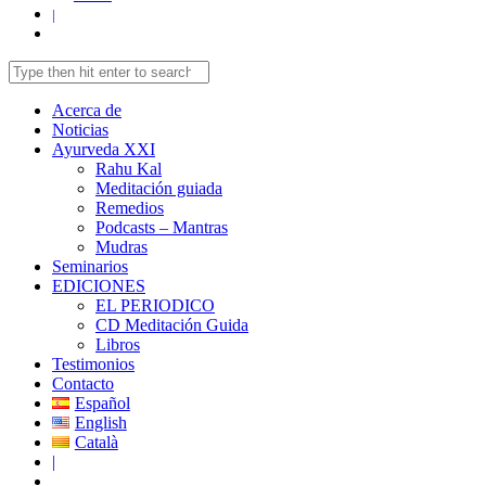
|
Acerca de
Noticias
Ayurveda XXI
Rahu Kal
Meditación guiada
Remedios
Podcasts – Mantras
Mudras
Seminarios
EDICIONES
EL PERIODICO
CD Meditación Guida
Libros
Testimonios
Contacto
Español
English
Català
|