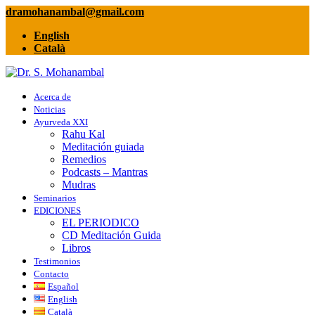
dramohanambal@gmail.com
English
Català
Acerca de
Noticias
Ayurveda XXI
Rahu Kal
Meditación guiada
Remedios
Podcasts – Mantras
Mudras
Seminarios
EDICIONES
EL PERIODICO
CD Meditación Guida
Libros
Testimonios
Contacto
Español
English
Català