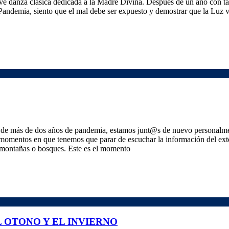
eve danza clásica dedicada a la Madre Divina. Después de un año con ta
 Pandemia, siento que el mal debe ser expuesto y demostrar que la Luz 
 más de dos años de pandemia, estamos junt@s de nuevo personalme
omentos en que tenemos que parar de escuchar la información del exte
as montañas o bosques. Este es el momento
 OTONO Y EL INVIERNO