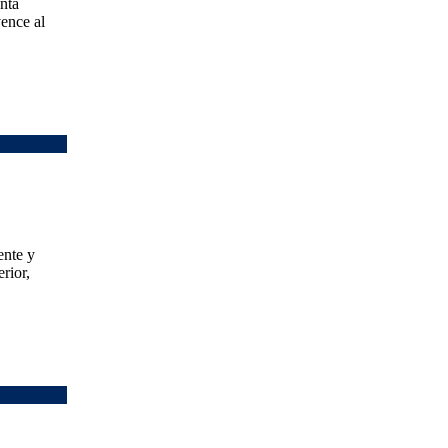
nta
vence al
nte y
rior,