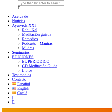
Acerca de
Noticias
Ayurveda XXI
Rahu Kal
Meditación guiada
Remedios
Podcasts – Mantras
Mudras
Seminarios
EDICIONES
EL PERIODICO
CD Meditación Guida
Libros
Testimonios
Contacto
Español
English
Català
|