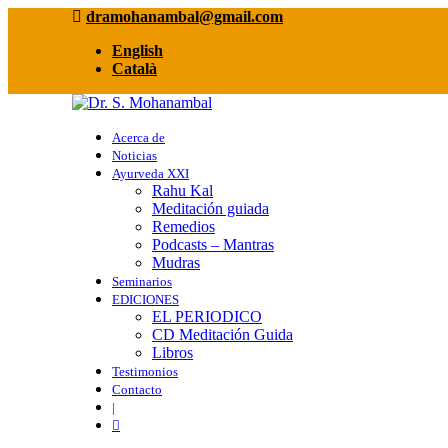
dramohanambal@gmail.com
English
Català
Acerca de
Noticias
Ayurveda XXI
Rahu Kal
Meditación guiada
Remedios
Podcasts – Mantras
Mudras
Seminarios
EDICIONES
EL PERIODICO
CD Meditación Guida
Libros
Testimonios
Contacto
|