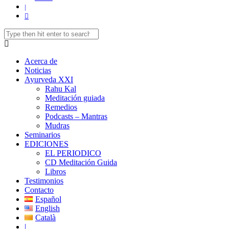
|
Acerca de
Noticias
Ayurveda XXI
Rahu Kal
Meditación guiada
Remedios
Podcasts – Mantras
Mudras
Seminarios
EDICIONES
EL PERIODICO
CD Meditación Guida
Libros
Testimonios
Contacto
Español
English
Català
|