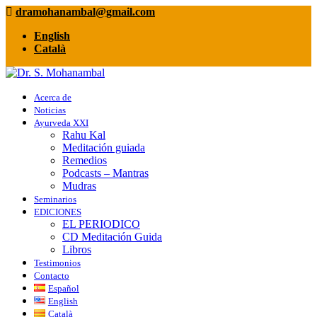
dramohanambal@gmail.com
English
Català
Acerca de
Noticias
Ayurveda XXI
Rahu Kal
Meditación guiada
Remedios
Podcasts – Mantras
Mudras
Seminarios
EDICIONES
EL PERIODICO
CD Meditación Guida
Libros
Testimonios
Contacto
Español
English
Català