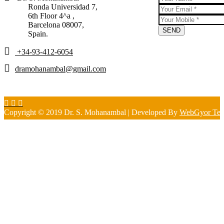
Ronda Universidad 7,
6th Floor 4^a ,
Barcelona 08007,
Spain.
+34-93-412-6054
dramohanambal@gmail.com
Copyright © 2019 Dr. S. Mohanambal | Developed By
WebGyor Tec