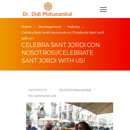
Home
Uncategorized
Noticias
Celebra Sant Jordi con nosotros!/Celebrate Sant Jordi
with us!
CELEBRA SANT JORDI CON
NOSOTROS!/CELEBRATE
SANT JORDI WITH US!
16/04/2014
By Didi Mohanambal
No comments yet