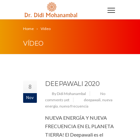
Home
Vídeo
VÍDEO
DEEPAWALI 2020
8
By Didi Mohanambal
No
Nov
comments yet
deepawali
,
nueva
energia
,
nueva frecuencia
NUEVA ENERGÍA Y NUEVA
FRECUENCIA EN EL PLANETA
TIERRA! El Deepawali es el