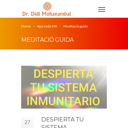
Home
Ajurveda XXI
Meditació guida
MEDITACIÓ GUIDA
DESPIERTA TU
27
SISTEMA