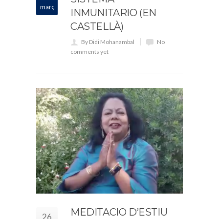
març
INMUNITARIO (EN
CASTELLÀ)
By Didi Mohanambal
No
comments yet
MEDITACIO D’ESTIU
26